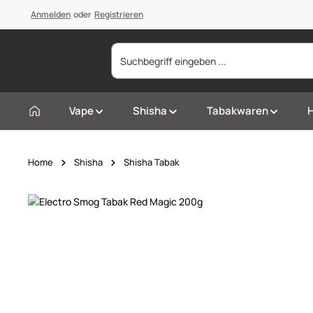
springen
Anmelden
Zur Hauptnavigation springen
oder
Registrieren
Vape
Shisha
Tabakwaren
Home
Shisha
Shisha Tabak
Bildergalerie überspringen