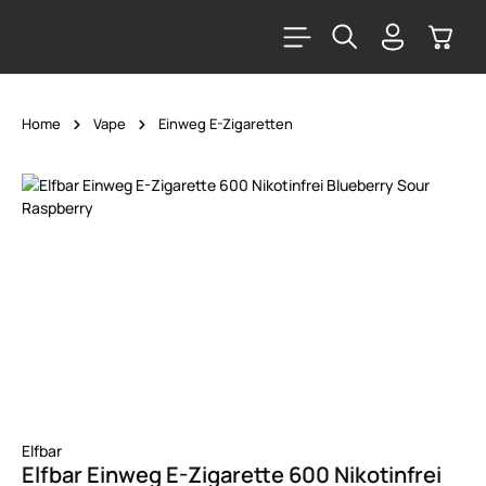
alt springen
Warenk
Home
Vape
Einweg E-Zigaretten
Bildergalerie überspringen
Elfbar
Elfbar Einweg E-Zigarette 600 Nikotinfrei