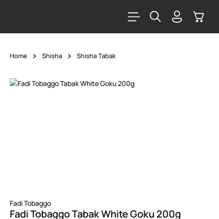
alt springen
Warenk
Home
Shisha
Shisha Tabak
Bildergalerie überspringen
Fadi Tobaggo
Fadi Tobaggo Tabak White Goku 200g