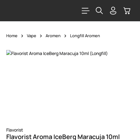
alt springen
Warenk
Home
Vape
Aromen
Longfill Aromen
Bildergalerie überspringen
Flavorist
Flavorist Aroma IceBerg Maracuja 10ml