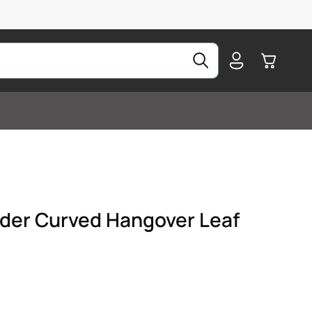
Warenkorb
nder Curved Hangover Leaf