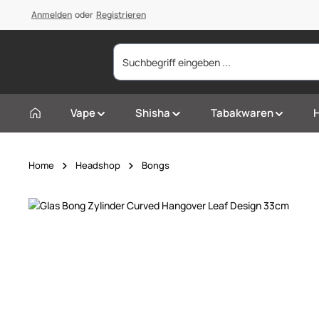
springen
Anmelden
Zur Hauptnavigation springen
oder
Registrieren
Vape
Shisha
Tabakwaren
Home
Headshop
Bongs
Bildergalerie überspringen