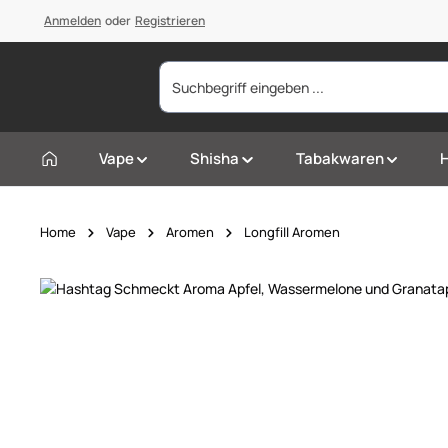
springen
Anmelden
Zur Hauptnavigation springen
oder
Registrieren
Vape
Shisha
Tabakwaren
Home
Vape
Aromen
Longfill Aromen
Bildergalerie überspringen