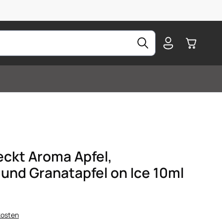
Warenkorb
ckt Aroma Apfel,
nd Granatapfel on Ice 10ml
kosten