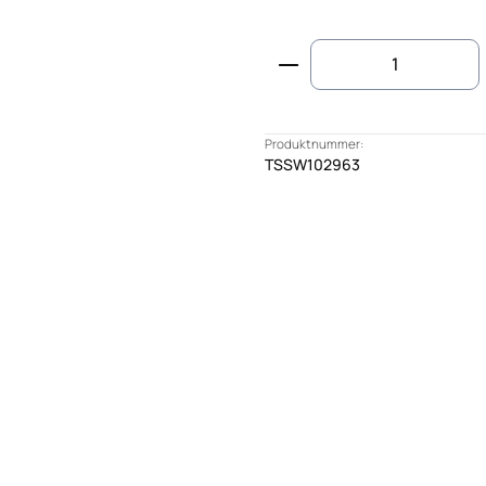
Produkt Anzahl: G
Produktnummer:
TSSW102963