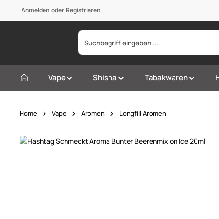
springen
Anmelden
Zur Hauptnavigation springen
oder
Registrieren
Vape
Shisha
Tabakwaren
Home
Vape
Aromen
Longfill Aromen
Bildergalerie überspringen