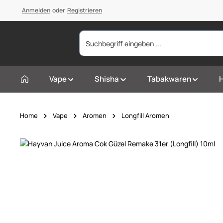
springen
Anmelden
Zur Hauptnavigation springen
oder
Registrieren
Vape
Shisha
Tabakwaren
Home
Vape
Aromen
Longfill Aromen
Bildergalerie überspringen