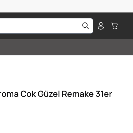
Warenkorb
roma Cok Güzel Remake 31er