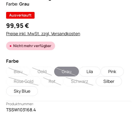
Farbe:
Grau
Ausverkauft
99,95 €
Preise inkl. MwSt. zzgl. Versandkosten
Nicht mehr verfügbar
auswählen
Farbe
Blau
Gold
Grau
Lila
Pink
(Diese Option ist zurzeit nicht verfügbar.)
(Diese Option ist zurzeit nicht verfügbar.)
(Diese Option ist zurzeit nicht verfügbar.)
Rose Gold
Rot
Schwarz
Silber
(Diese Option ist zurzeit nicht verfügbar.)
(Diese Option ist zurzeit nicht verfügbar.)
(Diese Option ist zurzeit nicht verf
Sky Blue
Produktnummer:
TSSW103168.4