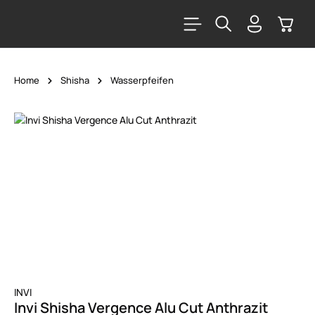
alt springen
Warenk
Home
Shisha
Wasserpfeifen
Bildergalerie überspringen
INVI
Invi Shisha Vergence Alu Cut Anthrazit