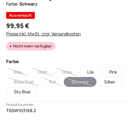
Farbe:
Schwarz
Ausverkauft
99,95 €
Preise inkl. MwSt. zzgl. Versandkosten
Nicht mehr verfügbar
auswählen
Farbe
Blau
Gold
Grau
Lila
Pink
(Diese Option ist zurzeit nicht verfügbar.)
(Diese Option ist zurzeit nicht verfügbar.)
(Diese Option ist zurzeit nicht verfügbar.)
Rose Gold
Rot
Schwarz
Silber
(Diese Option ist zurzeit nicht verfügbar.)
(Diese Option ist zurzeit nicht verfügbar.)
(Diese Option ist zurzeit nicht verf
Sky Blue
Produktnummer:
TSSW103168.2