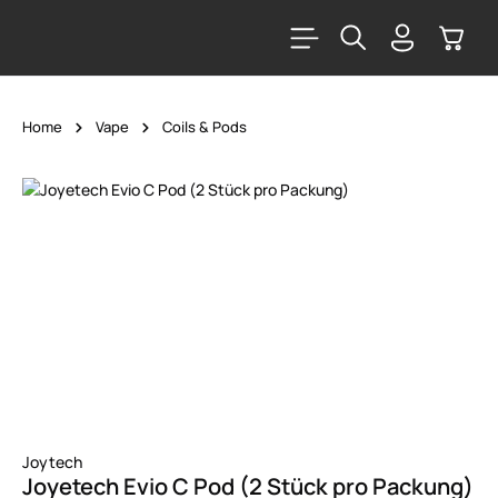
alt springen
Warenk
Home
Vape
Coils & Pods
Bildergalerie überspringen
Joytech
Joyetech Evio C Pod (2 Stück pro Packung)