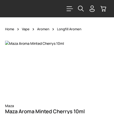
alt springen
Warenk
Home
Vape
Aromen
Longfill Aromen
Bildergalerie überspringen
Maza
Maza Aroma Minted Cherrys 10ml