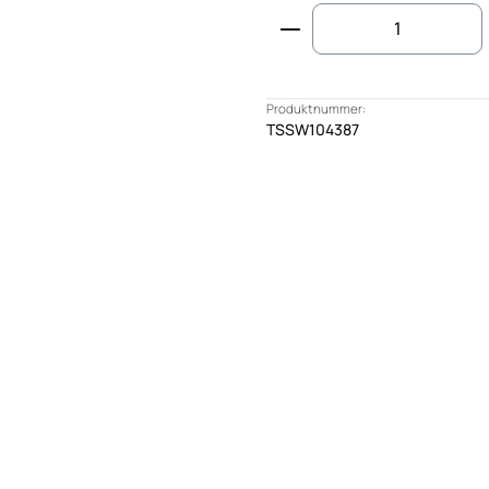
Produkt Anzahl: G
Produktnummer:
TSSW104387