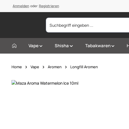
springen
Anmelden
Zur Hauptnavigation springen
oder
Registrieren
Vape
Shisha
Tabakwaren
Home
Vape
Aromen
Longfill Aromen
Bildergalerie überspringen