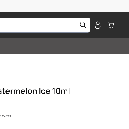
Warenkorb
termelon Ice 10ml
kosten