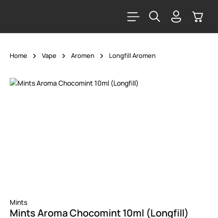
alt springen
Warenk
Home
Vape
Aromen
Longfill Aromen
Bildergalerie überspringen
Mints
Mints Aroma Chocomint 10ml (Longfill)