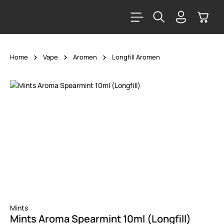
alt springen
Warenk
Home
Vape
Aromen
Longfill Aromen
Bildergalerie überspringen
Mints
Mints Aroma Spearmint 10ml (Longfill)