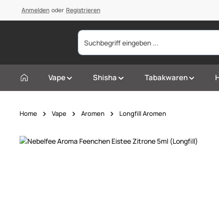
springen
Anmelden
Zur Hauptnavigation springen
oder
Registrieren
Vape
Shisha
Tabakwaren
Home
Vape
Aromen
Longfill Aromen
Bildergalerie überspringen