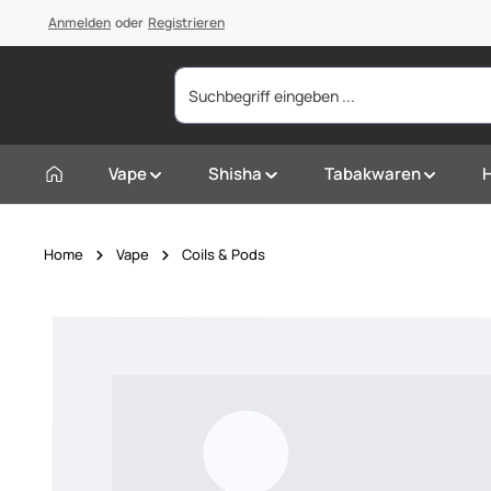
springen
Anmelden
Zur Hauptnavigation springen
oder
Registrieren
Vape
Shisha
Tabakwaren
Home
Vape
Coils & Pods
Bildergalerie überspringen