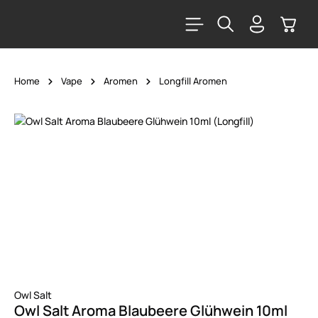
alt springen
Warenk
Home
Vape
Aromen
Longfill Aromen
Bildergalerie überspringen
Owl Salt
Owl Salt Aroma Blaubeere Glühwein 10ml