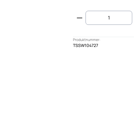
Produkt Anzahl: G
Produktnummer:
TSSW104727