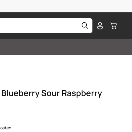
Warenkorb
 Blueberry Sour Raspberry
kosten