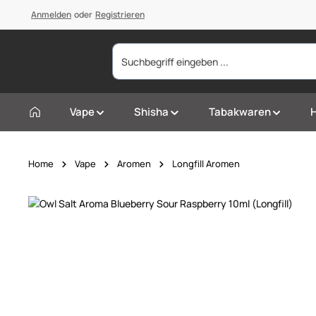
springen
Anmelden
Zur Hauptnavigation springen
oder
Registrieren
Vape
Shisha
Tabakwaren
Home
Vape
Aromen
Longfill Aromen
Bildergalerie überspringen