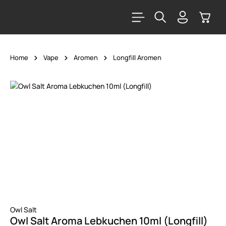
alt springen
Warenk
Home
Vape
Aromen
Longfill Aromen
Bildergalerie überspringen
Owl Salt
Owl Salt Aroma Lebkuchen 10ml (Longfill)