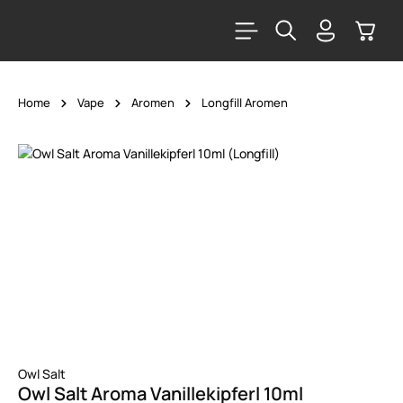
alt springen
Warenk
Home
Vape
Aromen
Longfill Aromen
Bildergalerie überspringen
Owl Salt
Owl Salt Aroma Vanillekipferl 10ml