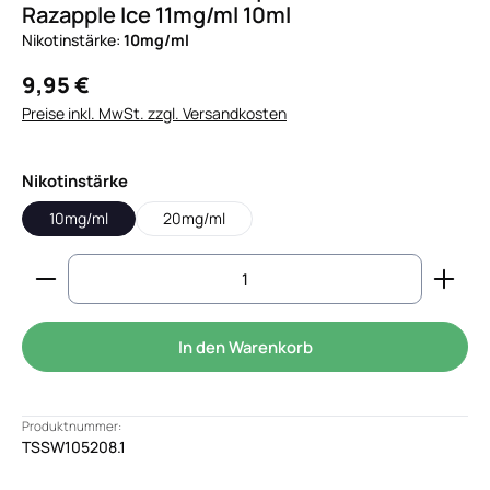
Razapple Ice 11mg/ml 10ml
Nikotinstärke:
10mg/ml
9,95 €
Preise inkl. MwSt. zzgl. Versandkosten
auswählen
Nikotinstärke
10mg/ml
20mg/ml
Produkt Anzahl: Gib den gewünschten Wert ein od
In den Warenkorb
Produktnummer:
TSSW105208.1