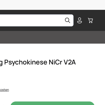
Warenkorb
ig Psychokinese NiCr V2A
kosten