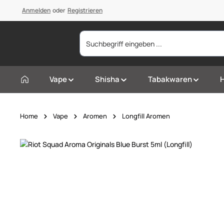
springen
Anmelden
Zur Hauptnavigation springen
oder
Registrieren
Vape
Shisha
Tabakwaren
Home
Vape
Aromen
Longfill Aromen
Bildergalerie überspringen