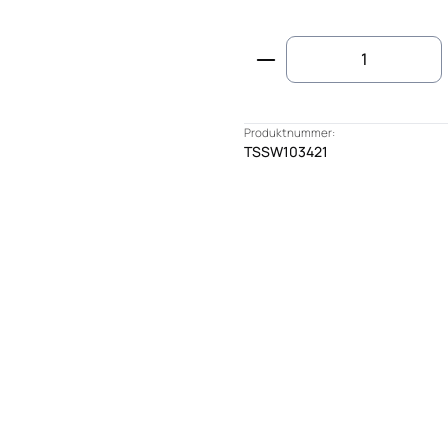
Produkt Anzahl: G
Produktnummer:
TSSW103421