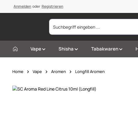
springen
Anmelden
Zur Hauptnavigation springen
oder
Registrieren
Vape
Shisha
Tabakwaren
Home
Vape
Aromen
Longfill Aromen
Bildergalerie überspringen