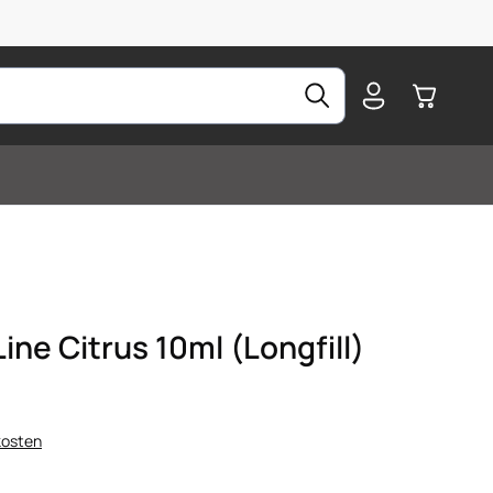
Warenkorb
ne Citrus 10ml (Longfill)
kosten