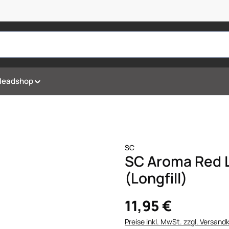
Headshop
SC
SC Aroma Red L
(Longfill)
11,95 €
Preise inkl. MwSt. zzgl. Versand