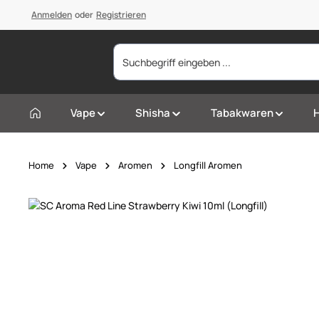
springen
Anmelden
Zur Hauptnavigation springen
oder
Registrieren
Vape
Shisha
Tabakwaren
Home
Vape
Aromen
Longfill Aromen
Bildergalerie überspringen