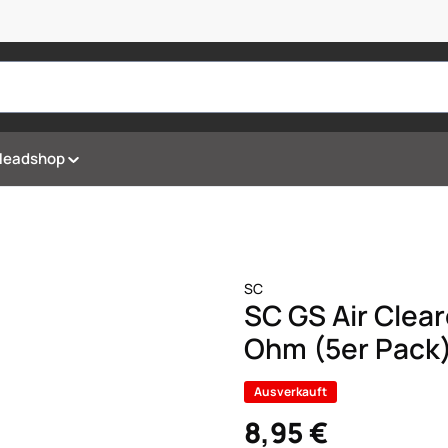
Headshop
SC
SC GS Air Clear
Ohm (5er Pack
Ausverkauft
8,95 €