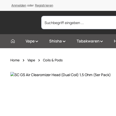
springen
Anmelden
Zur Hauptnavigation springen
oder
Registrieren
Vape
Shisha
Tabakwaren
Home
Vape
Coils & Pods
Bildergalerie überspringen