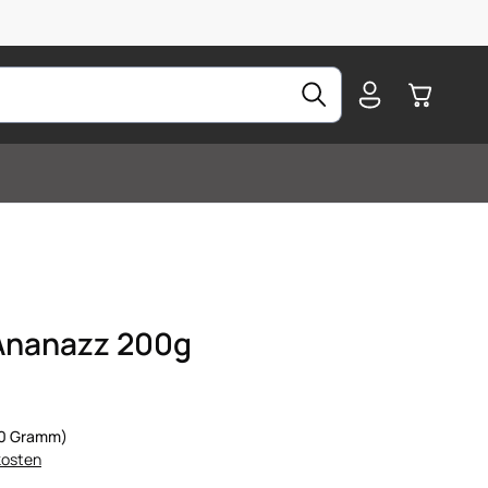
Warenkorb
Ananazz 200g
100 Gramm)
kosten