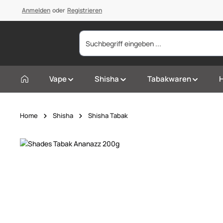
springen
Anmelden
Zur Hauptnavigation springen
oder
Registrieren
Vape
Shisha
Tabakwaren
Home
Shisha
Shisha Tabak
Bildergalerie überspringen