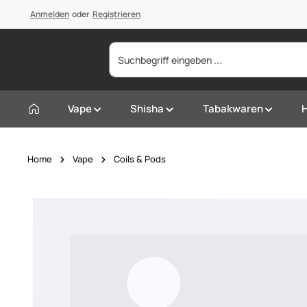
springen
Anmelden
Zur Hauptnavigation springen
oder
Registrieren
Vape
Shisha
Tabakwaren
Home
Vape
Coils & Pods
Bildergalerie überspringen