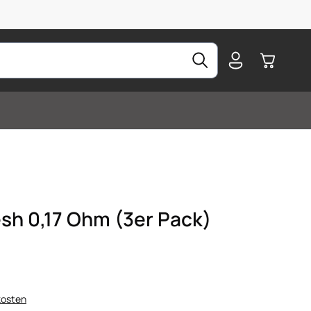
Warenkorb
h 0,17 Ohm (3er Pack)
kosten