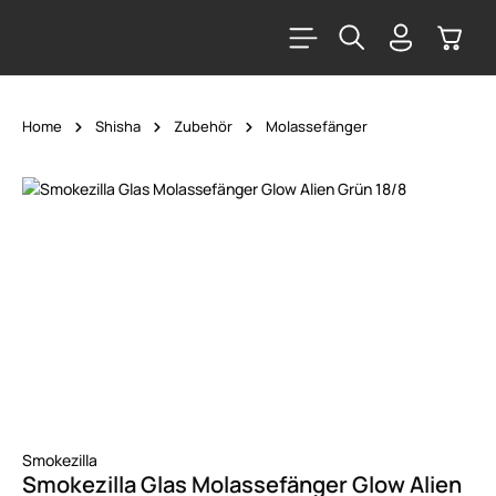
alt springen
Warenk
Home
Shisha
Zubehör
Molassefänger
Bildergalerie überspringen
Smokezilla
Smokezilla Glas Molassefänger Glow Alien