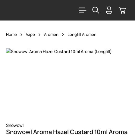
alt springen
Warenk
Home
Vape
Aromen
Longfill Aromen
Bildergalerie überspringen
Snowowl
Snowowl Aroma Hazel Custard 10ml Aroma