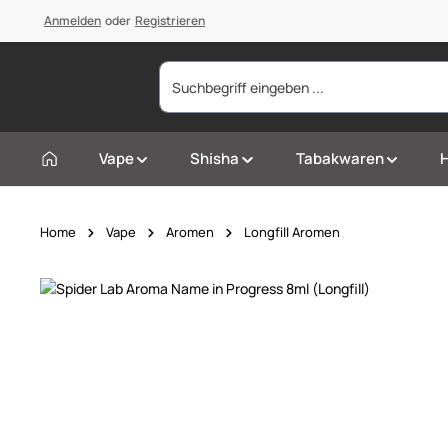
springen
Anmelden
Zur Hauptnavigation springen
oder
Registrieren
Vape
Shisha
Tabakwaren
Home
Vape
Aromen
Longfill Aromen
Bildergalerie überspringen