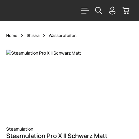
alt springen
Warenk
Home
Shisha
Wasserpfeifen
Bildergalerie überspringen
Steamulation
Steamulation Pro X II Schwarz Matt