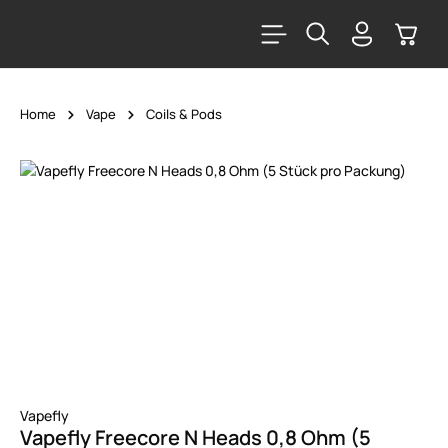
alt springen
Warenk
Home
Vape
Coils & Pods
Bildergalerie überspringen
Vapefly
Vapefly Freecore N Heads 0,8 Ohm (5