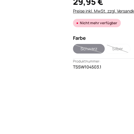
29,95 €
Preise inkl. MwSt. zzgl. Versand
Nicht mehr verfügbar
auswählen
Farbe
Schwarz
Silber
(Diese Option ist zurzeit nic
(Diese Opt
Produktnummer:
TSSW104503.1