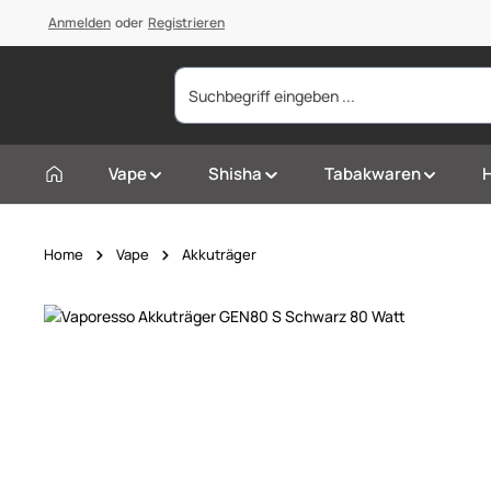
springen
Anmelden
Zur Hauptnavigation springen
oder
Registrieren
Vape
Shisha
Tabakwaren
Home
Vape
Akkuträger
Bildergalerie überspringen