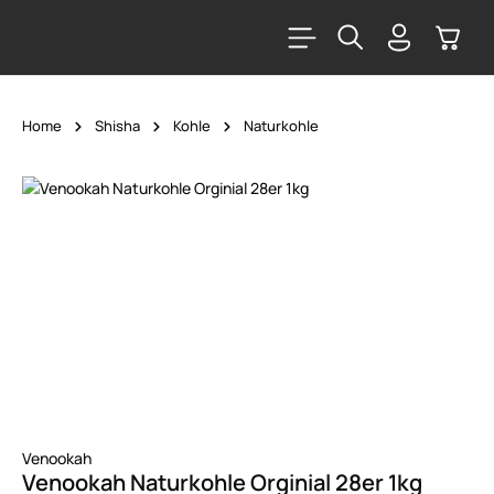
alt springen
Warenk
Home
Shisha
Kohle
Naturkohle
Bildergalerie überspringen
Venookah
Venookah Naturkohle Orginial 28er 1kg