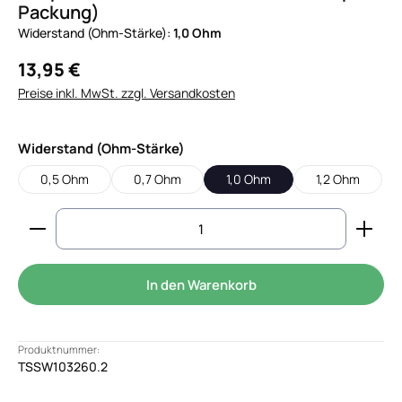
Packung)
Widerstand (Ohm-Stärke):
1,0 Ohm
13,95 €
Preise inkl. MwSt. zzgl. Versandkosten
auswählen
Widerstand (Ohm-Stärke)
0,5 Ohm
0,7 Ohm
1,0 Ohm
1,2 Ohm
Produkt Anzahl: Gib den gewünschten Wert ein od
In den Warenkorb
Produktnummer:
TSSW103260.2