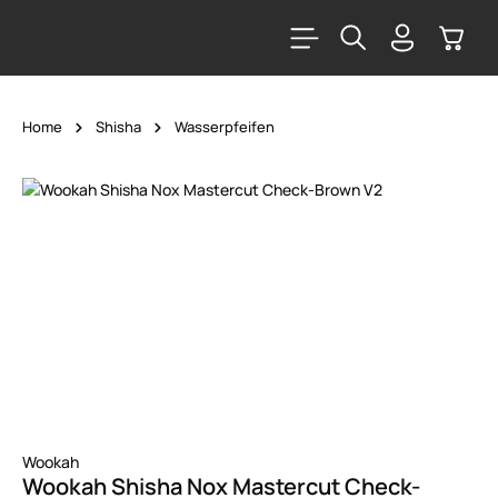
alt springen
Warenk
Home
Shisha
Wasserpfeifen
Bildergalerie überspringen
Wookah
Wookah Shisha Nox Mastercut Check-