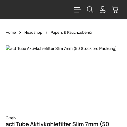
alt springen
Warenk
Home
Headshop
Papers & Rauchzubehör
Bildergalerie überspringen
Gizeh
actiTube Aktivkohlefilter Slim 7mm (50