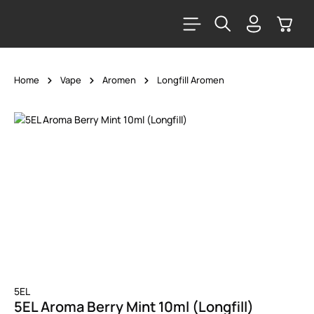
alt springen
Warenk
Home
Vape
Aromen
Longfill Aromen
Bildergalerie überspringen
5EL
5EL Aroma Berry Mint 10ml (Longfill)