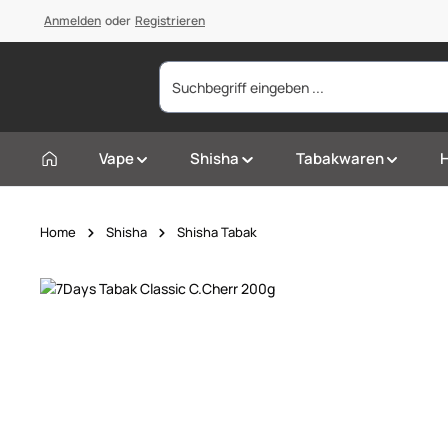
springen
Anmelden
Zur Hauptnavigation springen
oder
Registrieren
Vape
Shisha
Tabakwaren
Home
Shisha
Shisha Tabak
Bildergalerie überspringen