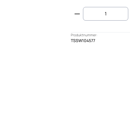
Produkt Anzahl: G
Produktnummer:
TSSW104577