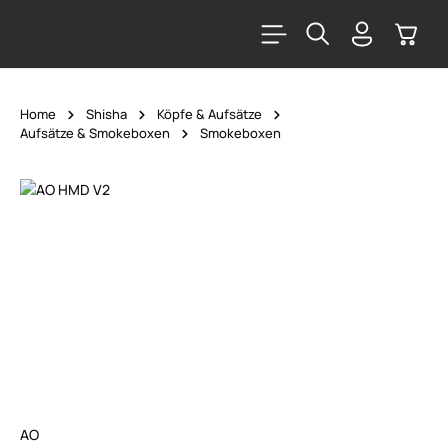
alt springen
Warenk
Home
Shisha
Köpfe & Aufsätze
Aufsätze & Smokeboxen
Smokeboxen
Bildergalerie überspringen
AO