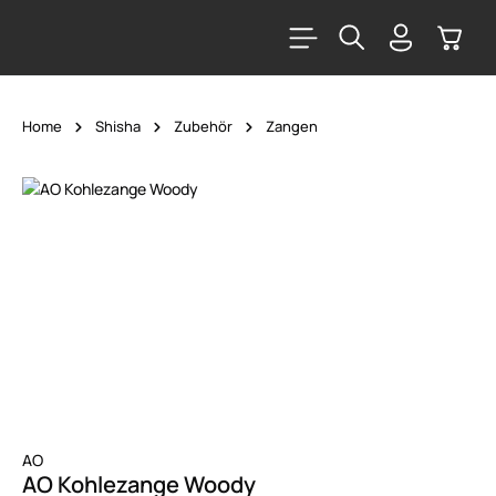
alt springen
Warenk
Home
Shisha
Zubehör
Zangen
Bildergalerie überspringen
AO
AO Kohlezange Woody