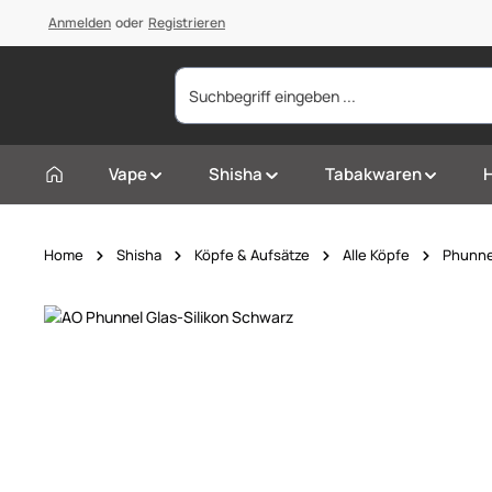
springen
Anmelden
Zur Hauptnavigation springen
oder
Registrieren
Vape
Shisha
Tabakwaren
Home
Shisha
Köpfe & Aufsätze
Alle Köpfe
Phunne
Bildergalerie überspringen