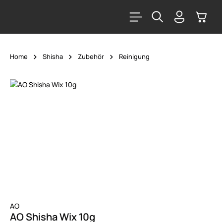
alt springen
Warenk
Home
Shisha
Zubehör
Reinigung
Bildergalerie überspringen
AO
AO Shisha Wix 10g