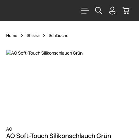
alt springen
Warenk
Home
Shisha
Schläuche
Bildergalerie überspringen
AO
AO Soft-Touch Silikonschlauch Grün