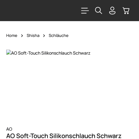
alt springen
Warenk
Home
Shisha
Schläuche
Bildergalerie überspringen
AO
AO Soft-Touch Silikonschlauch Schwarz