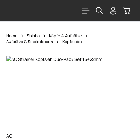
alt springen
Warenk
Home
Shisha
Köpfe & Aufsätze
Aufsätze & Smokeboxen
Kopfsiebe
Bildergalerie überspringen
AO