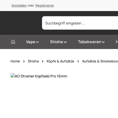
springen
Anmelden
Zur Hauptnavigation springen
oder
Registrieren
Vape
Shisha
Tabakwaren
Home
Shisha
Köpfe & Aufsätze
Aufsätze & Smokebox
Bildergalerie überspringen