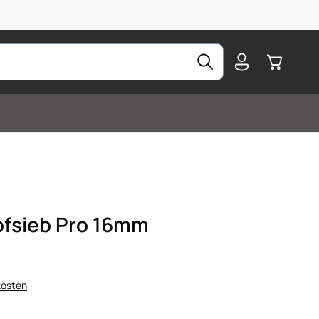
Warenkorb
pfsieb Pro 16mm
kosten