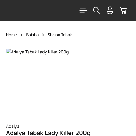
alt springen
Warenk
Home
Shisha
Shisha Tabak
Bildergalerie überspringen
Adalya
Adalya Tabak Lady Killer 200g